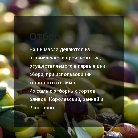
Отбор
Наши масла делаются из
ограниченного производства,
осуществляемого в первые дни
сбора, при использовании
холодного отжима.
Из самых отборных сортов
оливок: Королевский, ранний и
Pico-limón.