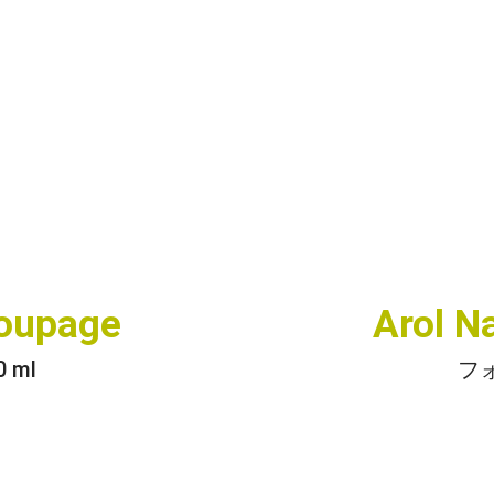
Coupage
Arol N
 ml
フォ