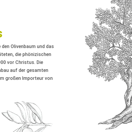
s
ie den Olivenbaum und das
teten, die phönizischen
0 vor Christus. Die
Anbau auf der gesamten
um großen Importeur von