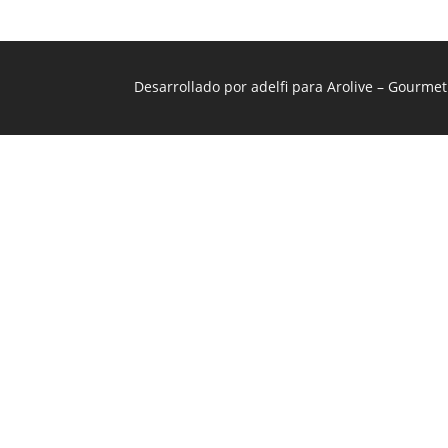
Desarrollado por
adelfi
para Arolive – Gourmet 