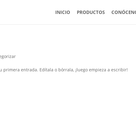
INICIO
PRODUCTOS
CONÓCEN
egorizar
 primera entrada. Edítala o bórrala, ¡luego empieza a escribir!