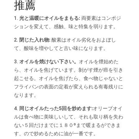
推薦
1.
光と温暖にオイルをまもる:
両要素はコンポジ
ションを変えて、感触、味と特集を弱ります。
2.
閉じた入れ物:
酸素はオイル劣化をおよぼし
て、酸味を増やしてと古い味になります。
3.
オイルを焼けない下さい。
オイルを煙始めた
ら、オイルを焦げています。剝がす煙が癌を引き
起こせる。オイルを焦げたら、食べ物じゃないと
フライパンの表面の定着が変えられる有毒残りに
なります。
4.
同じオイルたった5回を炒めます:
オリーブオイ
ルは食べ物に美味しいして、それも取り柄を失わ
ない５回だけまでに１８０ºまで暖まるができま
す、ので炒めるために油が一番です。