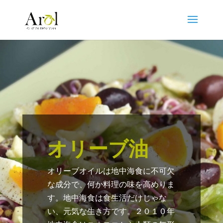
オリーブ油
オリーブオイルは地中海食に不可欠
な成分で、何か料理の味を高めりま
す。地中海食は食生活だけじゃな
い、元気な生き方です。２０１０年